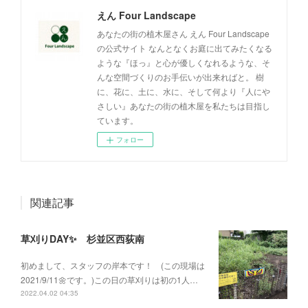
えん Four Landscape
あなたの街の植木屋さん えん Four Landscape
の公式サイト なんとなくお庭に出てみたくなる
ような『ほっ』と心が優しくなれるような、そ
んな空間づくりのお手伝いが出来ればと。 樹
に、花に、土に、水に、そして何より『人にや
さしい』あなたの街の植木屋を私たちは目指し
ています。
フォロー
関連記事
草刈りDAY✨ 杉並区西荻南
初めまして、スタッフの岸本です！ (この現場は
2021/9/11🌼です。)この日の草刈りは初の1人…
2022.04.02 04:35