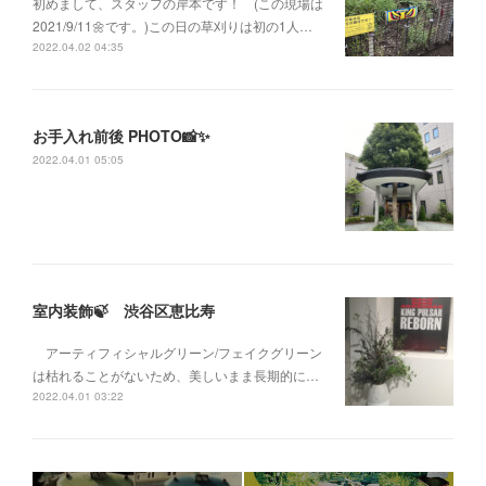
初めまして、スタッフの岸本です！ (この現場は
2021/9/11🌼です。)この日の草刈りは初の1人…
2022.04.02 04:35
お手入れ前後 PHOTO📸✨
2022.04.01 05:05
室内装飾🍃 渋谷区恵比寿
アーティフィシャルグリーン/フェイクグリーン
は枯れることがないため、美しいまま長期的に…
2022.04.01 03:22