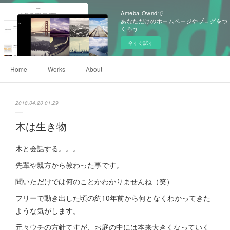
Ameba Owndで
あなただけのホームページやブログをつ
くろう
今すぐ試す
Home
Works
About
2018.04.20 01:29
木は生き物
木と会話する。。。
先輩や親方から教わった事です。
聞いただけでは何のことかわかりませんね（笑）
フリーで動き出した頃の約10年前から何となくわかってきた
ような気がします。
元々ウチの方針てすが、お庭の中には本来大きくなっていく