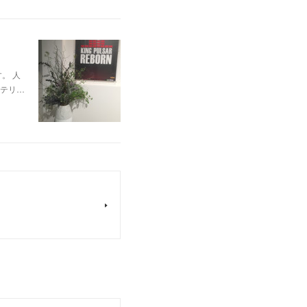
。 人
テリ…