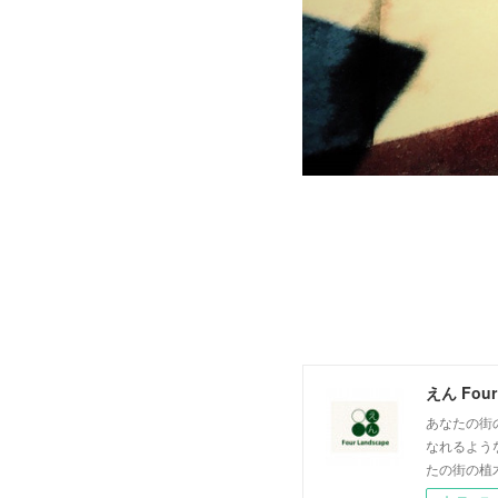
えん Four
あなたの街の
なれるよう
たの街の植