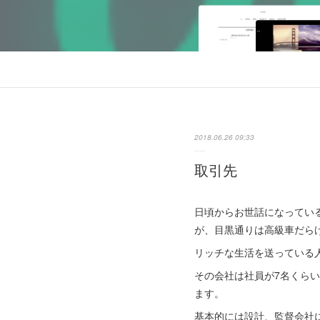
2018.06.26 09:33
取引先
日頃からお世話になってい
が、目黒通りは高級車だら
リッチな生活を送っている
その会社は社員が7名くら
ます。
基本的には設計、監督会社