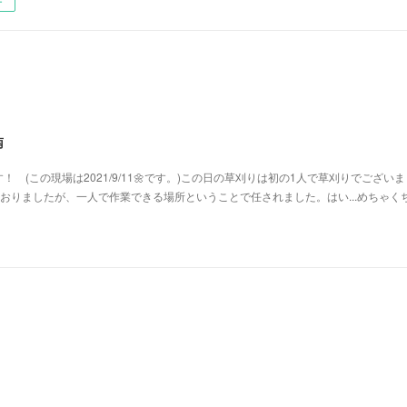
ー
南
 (この現場は2021/9/11🌼です。)この日の草刈りは初の1人で草刈りでござい
ておりましたが、一人で作業できる場所ということで任されました。はい...めちゃく