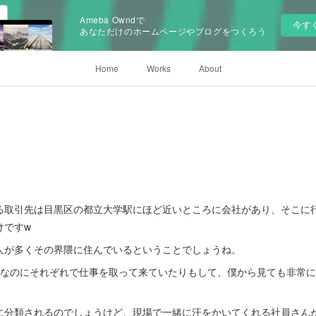
Ameba Owndで
今す
あなただけのホームページやブログをつくろう
Home
Works
About
る取引先は目黒区の都立大学駅にほど近いところに会社があり、そこに
けですw
人が多くその界隈に住んでいるということでしょうね。
いなのにそれぞれで仕事を取って来ていたりもして、僕から見ても非常
に分類されるのでしょうけど、現場で一緒に汗をかいてくれる社員さん