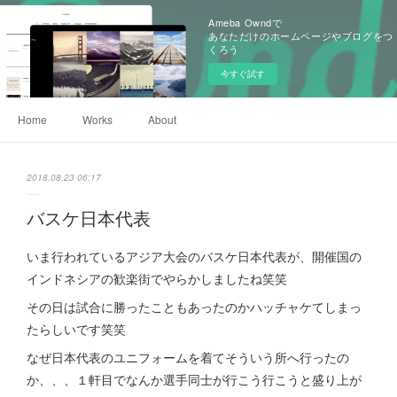
Ameba Owndで
あなただけのホームページやブログをつ
くろう
今すぐ試す
Home
Works
About
2018.08.23 06:17
バスケ日本代表
いま行われているアジア大会のバスケ日本代表が、開催国の
インドネシアの歓楽街でやらかしましたね笑笑
その日は試合に勝ったこともあったのかハッチャケてしまっ
たらしいです笑笑
なぜ日本代表のユニフォームを着てそういう所へ行ったの
か、、、１軒目でなんか選手同士が行こう行こうと盛り上が