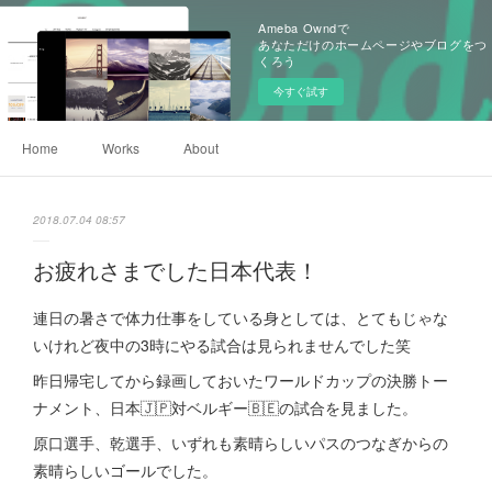
Ameba Owndで
あなただけのホームページやブログをつ
くろう
今すぐ試す
Home
Works
About
2018.07.04 08:57
お疲れさまでした日本代表！
連日の暑さで体力仕事をしている身としては、とてもじゃな
いけれど夜中の3時にやる試合は見られませんでした笑
昨日帰宅してから録画しておいたワールドカップの決勝トー
ナメント、日本🇯🇵対ベルギー🇧🇪の試合を見ました。
原口選手、乾選手、いずれも素晴らしいパスのつなぎからの
素晴らしいゴールでした。