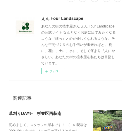
えん Four Landscape
あなたの街の植木屋さん えん Four Landscape
の公式サイト なんとなくお庭に出てみたくなる
ような『ほっ』と心が優しくなれるような、そ
んな空間づくりのお手伝いが出来ればと。 樹
に、花に、土に、水に、そして何より『人にや
さしい』あなたの街の植木屋を私たちは目指し
ています。
フォロー
関連記事
草刈りDAY✨ 杉並区西荻南
初めまして、スタッフの岸本です！ (この現場は
2021/9/11🌼です。)この日の草刈りは初の1人…