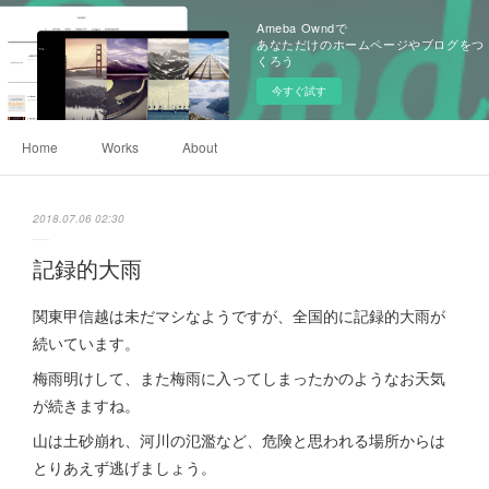
Ameba Owndで
あなただけのホームページやブログをつ
くろう
今すぐ試す
Home
Works
About
2018.07.06 02:30
記録的大雨
関東甲信越は未だマシなようですが、全国的に記録的大雨が
続いています。
梅雨明けして、また梅雨に入ってしまったかのようなお天気
が続きますね。
山は土砂崩れ、河川の氾濫など、危険と思われる場所からは
とりあえず逃げましょう。