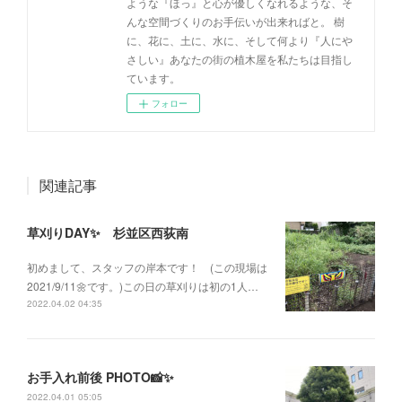
ような『ほっ』と心が優しくなれるような、そ
んな空間づくりのお手伝いが出来ればと。 樹
に、花に、土に、水に、そして何より『人にや
さしい』あなたの街の植木屋を私たちは目指し
ています。
フォロー
関連記事
草刈りDAY✨ 杉並区西荻南
初めまして、スタッフの岸本です！ (この現場は
2021/9/11🌼です。)この日の草刈りは初の1人…
2022.04.02 04:35
お手入れ前後 PHOTO📸✨
2022.04.01 05:05