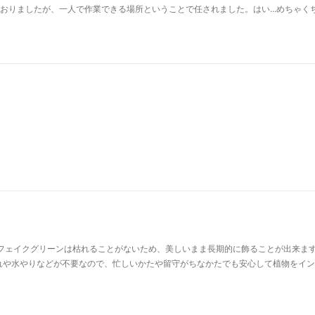
ておりましたが、一人で作業できる場所ということで任されました。はい...めちゃく
フェイクグリーンは枯れることがないため、美しいまま長期的に飾ることが出来ます
れや水やりなどが不要なので、忙しいかたや留守がちなかたでも安心して植物をイン