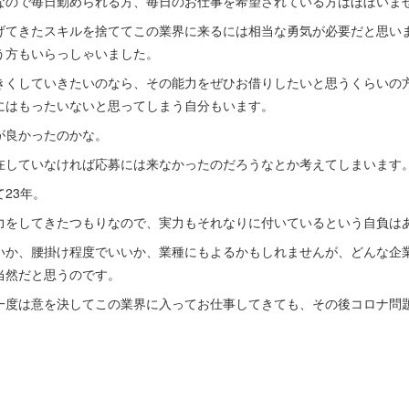
なので毎日勤められる方、毎日のお仕事を希望されている方はほぼいま
げてきたスキルを捨ててこの業界に来るには相当な勇気が必要だと思い
う方もいらっしゃいました。
きくしていきたいのなら、その能力をぜひお借りしたいと思うくらいの
にはもったいないと思ってしまう自分もいます。
が良かったのかな。
在していなければ応募には来なかったのだろうなとか考えてしまいます
23年。
力をしてきたつもりなので、実力もそれなりに付いているという自負は
いか、腰掛け程度でいいか、業種にもよるかもしれませんが、どんな企
当然だと思うのです。
一度は意を決してこの業界に入ってお仕事してきても、その後コロナ問