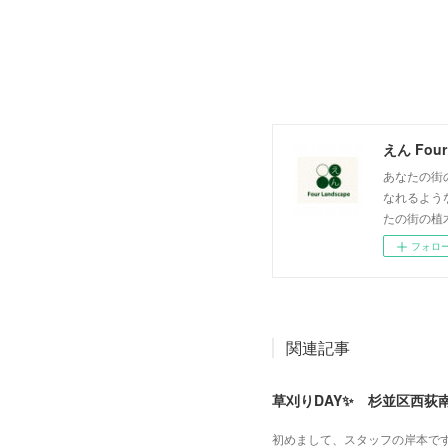
えん Four
あなたの街の
なれるよう
たの街の植
フォロ
関連記事
草刈りDAY✨ 杉並区西荻
初めまして、スタッフの岸本です！