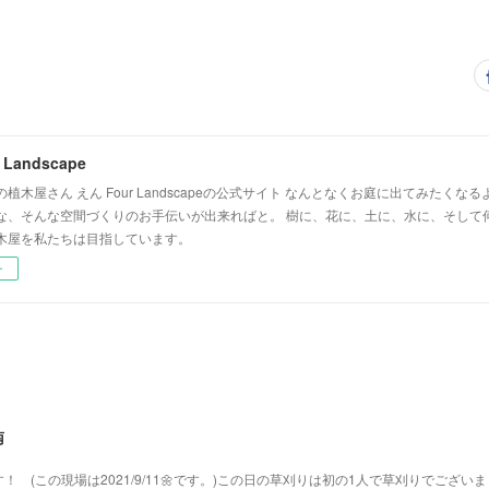
 Landscape
植木屋さん えん Four Landscapeの公式サイト なんとなくお庭に出てみたく
な、そんな空間づくりのお手伝いが出来ればと。 樹に、花に、土に、水に、そして
木屋を私たちは目指しています。
ー
南
 (この現場は2021/9/11🌼です。)この日の草刈りは初の1人で草刈りでござい