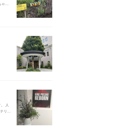
ちゃ…
。 人
テリ…