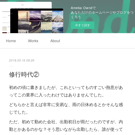
Ameba Owndで
あなただけのホームページやブログをつ
くろう
今すぐ試す
Home
Works
About
2018.05.16 09:26
修行時代②
初めの頃に書きましたが、これといってものすごい熱意があ
ってこの業界に入ったわけではありませんでした。
どちらかと言えば非常に安易な、雨の日休めるとかそんな感
じでした。
ただ、初めて勤めた会社、出勤初日が雨だったのですが、内
勤とかあるのかな？そう思いながら出勤したら、誰が使って