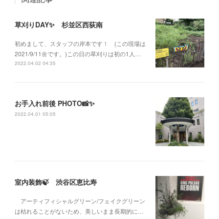
草刈りDAY✨ 杉並区西荻南
初めまして、スタッフの岸本です！ (この現場は
2021/9/11🌼です。)この日の草刈りは初の1人…
2022.04.02 04:35
お手入れ前後 PHOTO📸✨
2022.04.01 05:05
室内装飾🍃 渋谷区恵比寿
アーティフィシャルグリーン/フェイクグリーン
は枯れることがないため、美しいまま長期的に…