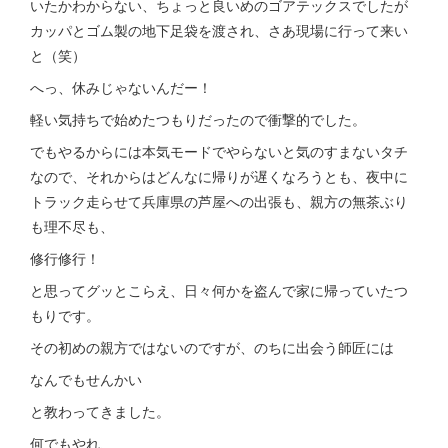
いたかわからない、ちょっと良いめのゴアテックスでしたが
カッパとゴム製の地下足袋を渡され、さあ現場に行って来い
と（笑）
へっ、休みじゃないんだー！
軽い気持ちで始めたつもりだったので衝撃的でした。
でもやるからには本気モードでやらないと気のすまないタチ
なので、それからはどんなに帰りが遅くなろうとも、夜中に
トラック走らせて兵庫県の芦屋への出張も、親方の無茶ぶり
も理不尽も、
修行修行！
と思ってグッとこらえ、日々何かを盗んで家に帰っていたつ
もりです。
その初めの親方ではないのですが、のちに出会う師匠には
なんでもせんかい
と教わってきました。
何でもやれ、